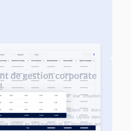
nt de gestion corporate
!
ment besoin d'être informés de leur situation
eurs plans d'intéressement !
 à gérer les requêtes de vos équipes sur leurs
e leur ouvrir des accès à leurs fiches Uplaw dans
rouver toutes les informations et les documents qui