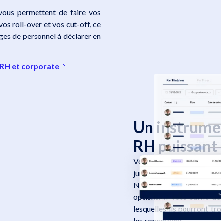
vous permettent de faire vos
vos roll-over et vos cut-off, ce
rges de personnel à déclarer en
 RH et corporate
Un instrume
RH puissant 
Vos employés ont égale
juridique et de l'état de l
Ne perdez plus de temps
options. Il vous suffit d
lesquelles ils pourront t
les concernent.