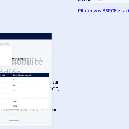
Piloter vos BSPCE et ac
e mobilité
dédiée
bile innovante, disponible sur
alariés détenteurs de BSPCE,
sécurisé à l'ensemble de leurs