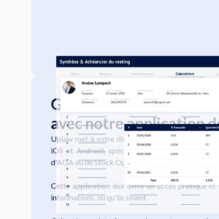
Gérez vos BSPCE en tout
avec notre application 
Uplaw met à votre disposition une application mo
iOS et Android, spécialement conçue pour les s
d'AGA ou de Stock Options.
Cette application leur offre un accès pratique et 
informations, où qu'ils soient.