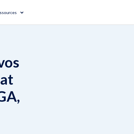
ssources
vos
iat
GA,