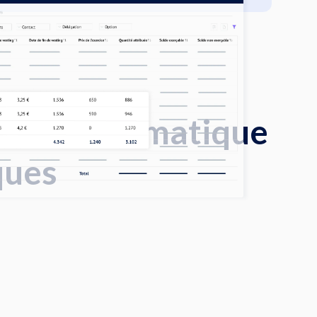
uction automatique
ques