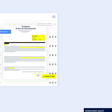
mpte Uplaw
dule de Document Automation
ce.
de capitalisation et vos plans
ns la solution, via notre API.
plement l'API d'Uplaw