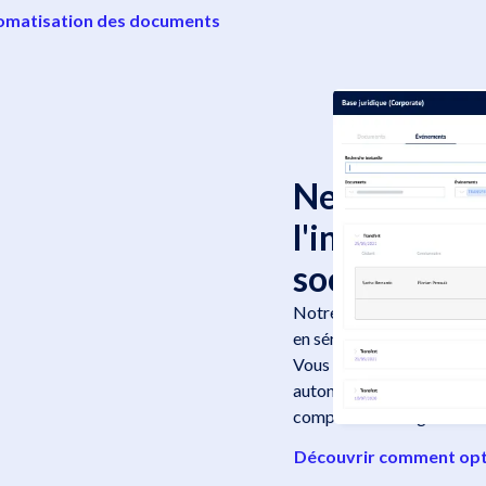
utomatisation des documents
Ne perdez pl
l'individual
sociaux
Notre module de documen
en sérénité.
Vous pouvez utiliser not
autonome et mettre les
comptes Docusign ou You
Découvrir comment optim