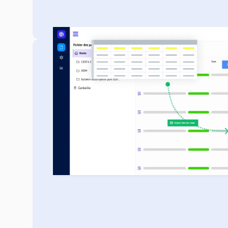
Mise à jour de votre co
Les documents produits à l'aide de notre mo
peuvent être directement chargés dans votre licen
Ainsi, post-opération, vos registres, votre table 
d'intéressement sont mis à jour automatiquement da
Découvrir comment intégrer facilement et sim