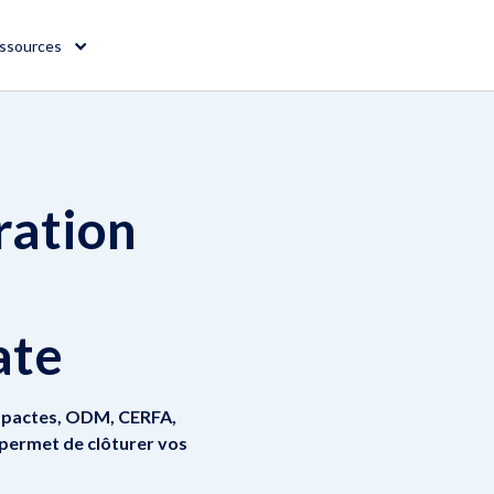
ssources
ration
ate
ni-pactes, ODM, CERFA,
 permet de clôturer vos