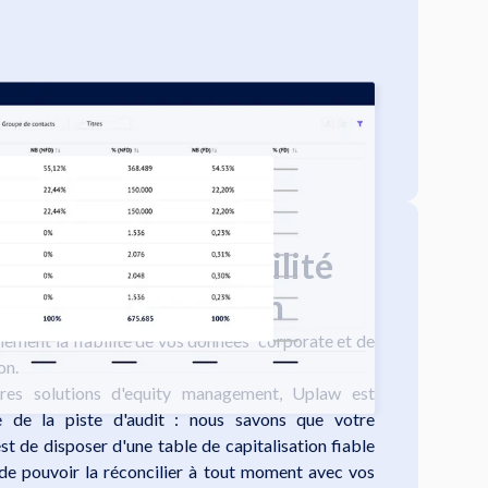
açabilité et la fiabilité
le de capitalisation
ement la fiabilité de vos données corporate et de
on.
tres solutions d'equity management, Uplaw est
pe de la piste d'audit : nous savons que votre
t de disposer d'une table de capitalisation fiable
 de pouvoir la réconcilier à tout moment avec vos