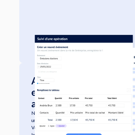
Accédez facilement à l’h
exportez les données de
actionnariat
Naviguez dans le temps et remontez à l'état de v
une date donnée.
Vous pouvez également exporter l'intégralité de vo
le résultat des filtres utilisés, aux formats PDF ou E