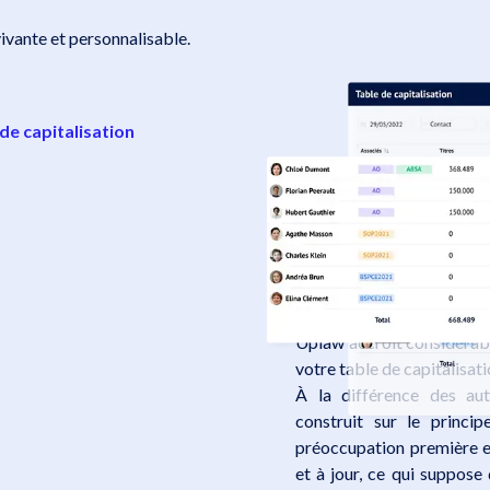
ivante et personnalisable.
 de capitalisation
Assurez la tr
de votre tab
Uplaw accroît considérabl
votre table de capitalisati
À la différence des au
construit sur le princi
préoccupation première es
et à jour, ce qui suppose