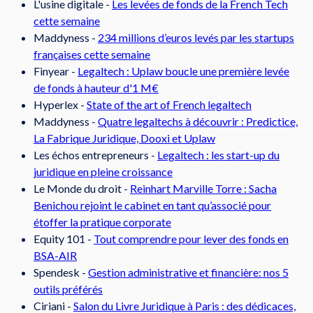
L'usine digitale -
Les levées de fonds de la French Tech
cette semaine
Maddyness -
234 millions d’euros levés par les startups
françaises cette semaine
Finyear -
Legaltech : Uplaw boucle une première levée
de fonds à hauteur d'1 M€
Hyperlex -
State of the art of French legaltech
Maddyness -
Quatre legaltechs à découvrir : Predictice,
La Fabrique Juridique, Dooxi et Uplaw
Les échos entrepreneurs -
Legaltech : les start-up du
juridique en pleine croissance
Le Monde du droit -
Reinhart Marville Torre : Sacha
Benichou rejoint le cabinet en tant qu’associé pour
étoffer la pratique corporate
Equity 101 -
Tout comprendre pour lever des fonds en
BSA-AIR
Spendesk -
Gestion administrative et financière: nos 5
outils préférés
Ciriani -
Salon du Livre Juridique à Paris : des dédicaces,