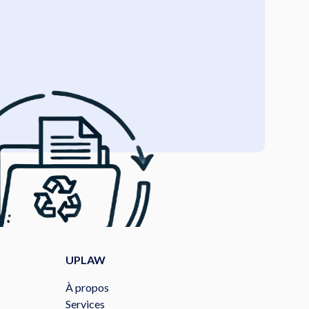
UPLAW
À propos
Services