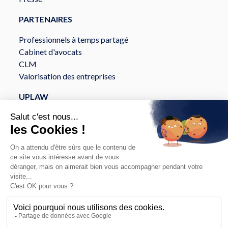
PARTENAIRES
Professionnels à temps partagé
Cabinet d'avocats
CLM
Valorisation des entreprises
UPLAW
À propos
Services
Sécurité et Conformité
API et intégration
© Copyright 2026
Politique de confidentialité
Uplaw
Mentions légales