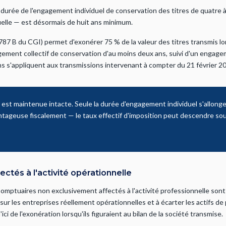
a durée de l'engagement individuel de conservation des titres de quatre à
uelle — est désormais de huit ans minimum.
le 787 B du CGI) permet d'exonérer 75 % de la valeur des titres transmis l
ement collectif de conservation d'au moins deux ans, suivi d'un engage
ns s'appliquent aux transmissions intervenant à compter du 21 février 2
 est maintenue intacte. Seule la durée d'engagement individuel s'allonge
ageuse fiscalement — le taux effectif d'imposition peut descendre sous
ectés à l'activité opérationnelle
 somptuaires non exclusivement affectés à l'activité professionnelle son
 sur les entreprises réellement opérationnelles et à écarter les actifs de
ici de l'exonération lorsqu'ils figuraient au bilan de la société transmise.