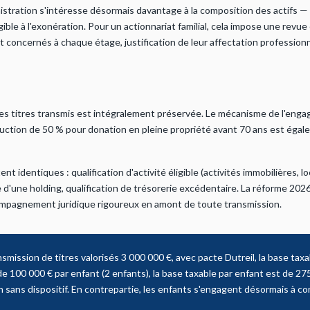
nistration s'intéresse désormais davantage à la composition des actifs — 
gible à l'exonération. Pour un actionnariat familial, cela impose une revu
t concernés à chaque étage, justification de leur affectation professionn
des titres transmis est intégralement préservée. Le mécanisme de l'enga
uction de 50 % pour donation en pleine propriété avant 70 ans est éga
ent identiques : qualification d'activité éligible (activités immobilières,
 d'une holding, qualification de trésorerie excédentaire. La réforme 202
mpagnement juridique rigoureux en amont de toute transmission.
smission de titres valorisés 3 000 000 €, avec pacte Dutreil, la base tax
e 100 000 € par enfant (2 enfants), la base taxable par enfant est de 27
n sans dispositif. En contrepartie, les enfants s'engagent désormais à co