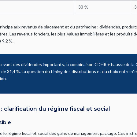
30 %
3
rincipe aux revenus de placement et du patrimoine : dividendes, produit
ères. Les revenus fonciers, les plus-values immobilières et les produits 
 9,2 %.
cevant des dividendes importants, la combinaison CDHR + hausse de la 
là de 31,4 %. La question du timing des distributions et du choix entre r
ion.
larification du régime fiscal et social
sible
he le régime fiscal et social des gains de management package. Ces inst