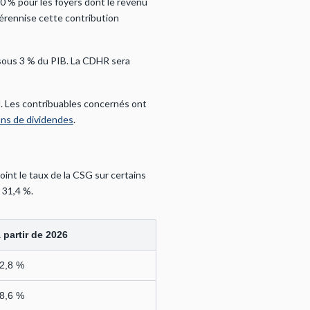
 20 % pour les foyers dont le revenu
pérennise cette contribution
 sous 3 % du PIB. La CDHR sera
U. Les contribuables concernés ont
ons de dividendes
.
oint le taux de la CSG sur certains
 31,4 %.
 partir de 2026
2,8 %
8,6 %