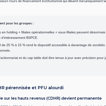
sieurs tours de financement institutionnel qui diluent mécaniquement la
nt pour les groupes :
 en holding + filiales opérationnelles + sous-filiales peuvent désormai
n d'intéressement BSPCE.
 de 25 % à 15 % rend le dispositif accessible à davantage de sociétés
ionnels.
ctionnariat et du cap table doit être tenue à jour avec précision pour just
DHR pérennisée et PFU alourdi
elle sur les hauts revenus (CDHR) devient permanente