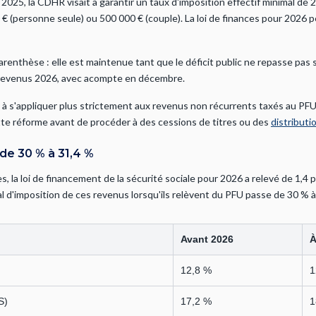
r 2025, la CDHR visait à garantir un taux d'imposition effectif minimal de
€ (personne seule) ou 500 000 € (couple). La loi de finances pour 2026 
arenthèse : elle est maintenue tant que le déficit public ne repasse pas
s revenus 2026, avec acompte en décembre.
n à s'appliquer plus strictement aux revenus non récurrents taxés au PF
cette réforme avant de procéder à des cessions de titres ou des
distributi
de 30 % à 31,4 %
 la loi de financement de la sécurité sociale pour 2026 a relevé de 1,4 p
l d'imposition de ces revenus lorsqu'ils relèvent du PFU passe de 30 % à
Avant 2026
À
12,8 %
1
S)
17,2 %
1