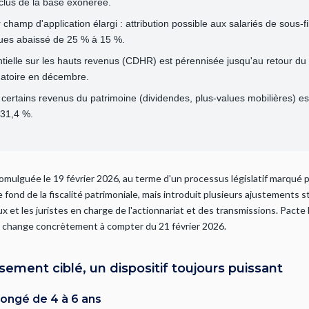
clus de la base exonérée.
hamp d'application élargi : attribution possible aux salariés de sous-fil
ues abaissé de 25 % à 15 %.
entielle sur les hauts revenus (CDHR) est pérennisée jusqu'au retour du 
gatoire en décembre.
certains revenus du patrimoine (dividendes, plus-values mobilières) est 
 31,4 %.
omulguée le 19 février 2026, au terme d'un processus législatif marqué par
 fond de la fiscalité patrimoniale, mais introduit plusieurs ajustements s
aux et les juristes en charge de l'actionnariat et des transmissions. Pact
qui change concrètement à compter du 21 février 2026.
ssement ciblé, un dispositif toujours puissant
longé de 4 à 6 ans